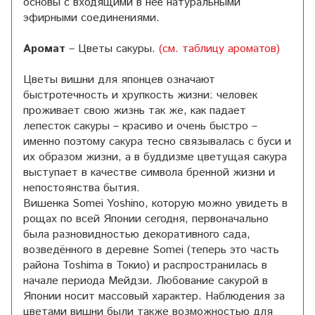
основы с входящими в неё
натуральными
эфирными соединениями.
Аромат
– Цветы сакуры.
(см. таблицу ароматов)
Цветы вишни для японцев означают
быстротечность и хрупкость жизни: человек
проживает свою жизнь так же, как падает
лепесток сакуры – красиво и очень быстро –
именно поэтому сакура тесно связывалась с буси и
их образом жизни, а в буддизме цветущая сакура
выступает в качестве символа бренной жизни и
непостоянства бытия.
Вишенка Somei Yoshino, которую можно увидеть в
рощах по всей Японии сегодня, первоначально
была разновидностью декоративного сада,
возведённого в деревне Somei (теперь это часть
района Toshima в Токио) и распространилась в
начале периода Мейдзи. Любование сакурой в
Японии носит массовый характер. Наблюдения за
цветами вишни были также возможностью для