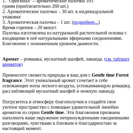
1. "Оригинал" – ароматические палочки 105
грамм (приблизительно 260 шт.)
2. Ароматические палочки – 30 шт. в индивидуальной
упаковке
3. Ароматическая палочка – 1 шт. (
подробнее...
)
Время горения – 20 минут.
Палочка изготовлена из натуральной растительной основы с
входящими в неё натуральными эфирными соединениями.
Благовоние с пониженным уровнем дымности.
Аромат
– ромашка, мускатный шалфей, лаванда
.
(см. таблицу
ароматов)
Привнесите свежесть природы в ваш дом с
Gentle time Forest
fragrance
. Этот уникальный аромат сочетает в себе
освежающие ноты лесного воздуха, успокаивающую ромашку,
расслабляющий мускатный шалфей и нежную лаванду.
Погрузитесь в атмосферу благополучия и создайте свое
уютное пространство с помощью удивительной линейки
ароматов из серии
Gentle time
. Эти благовония призваны
наполнить ваше окружение непринужденными ежедневными
разговорами, чувствами к близким и благодарностью за
настоящий момент.