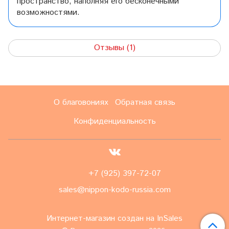
пространство, наполняя его бесконечными
возможностями.
Отзывы (1)
О благовониях
Обратная связь
Конфиденциальность
+7 (925) 397-72-07
sales@nippon-kodo-russia.com
Интернет-магазин создан на InSales