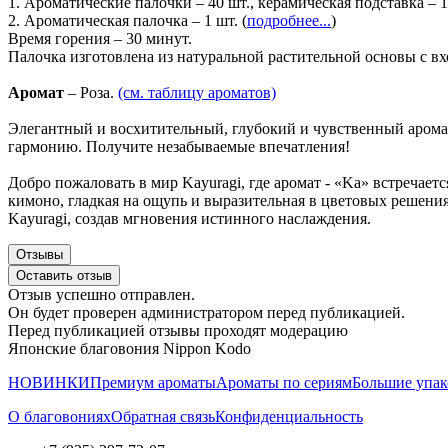
1. Ароматические палочки – 40 шт., керамическая подставка – 1
2. Ароматическая палочка – 1 шт. (
подробнее...
)
Время горения – 30 минут.
Палочка изготовлена из натуральной растительной основы с 
Аромат
– Роза.
(см. таблицу ароматов)
Элегантный и восхитительный, глубокий и чувственный арома
гармонию.
Получите незабываемые впечатления!
Добро пожаловать в мир Kayuragi, где аромат - «Ka» встречает
кимоно, гладкая на ощупь и выразительная в цветовых решения
Kayuragi, создав мгновения истинного наслаждения.
Отзывы
Оставить отзыв
Отзыв успешно отправлен.
Он будет проверен администратором перед публикацией.
Перед публикацией отзывы проходят модерацию
Японские благовония Nippon Kodo
НОВИНКИ
Премиум ароматы
Ароматы по сериям
Большие упак
О благовониях
Обратная связь
Конфиденциальность