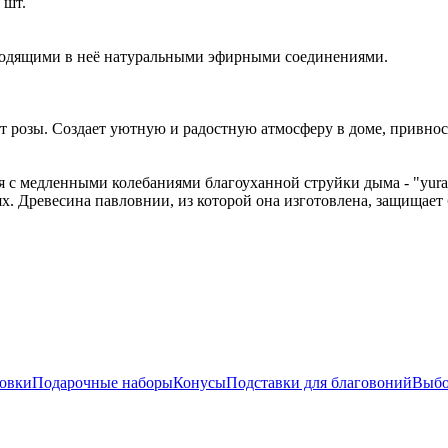
 шт.
входящими в неё натуральными эфирными соединениями.
т розы.
Создает уютную и радостную атмосферу в доме, привно
ся с медленными колебаниями благоуханной струйки дыма - "yura
х. Древесина павловнии, из которой она изготовлена, защищает 
овки
Подарочные наборы
Конусы
Подставки для благовоний
Выбо