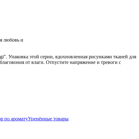
ся любовь и
gi". Упаковка этой серии, вдохновленная рисунками тканей для
благовония от влаги. Отпустите напряжение и тревоги с
р по аромату
Уценённые товары