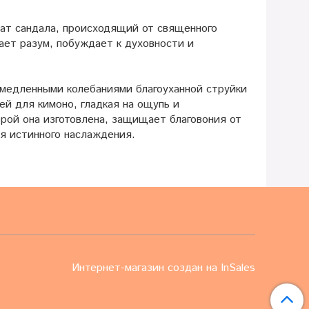
мат сандала, происходящий от священного
ает разум,
побуждает к духовности и
с медленными колебаниями благоуханной струйки
ней для кимоно, гладкая на ощупь и
рой она изготовлена, защищает благовония от
ия истинного наслаждения.
Интернет-магазин создан на InSales