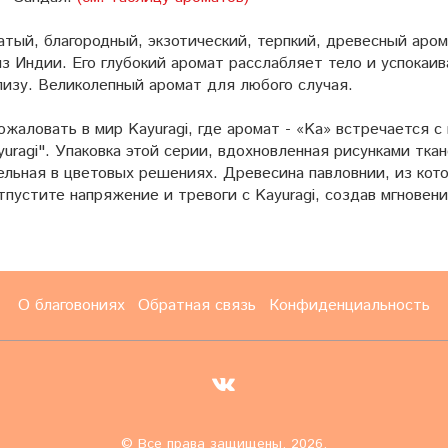
атый, благородный, экзотический, терпкий, древесный аро
из Индии.
Его глубокий аромат расслабляет тело и успокаив
лизу
. Великолепный аромат для любого случая
.
жаловать в мир Kayuragi, где аромат - «Ka» встречается 
yuragi". Упаковка этой серии, вдохновленная рисунками тка
ельная в цветовых решениях. Древесина павловнии, из кото
тпустите напряжение и тревоги с Kayuragi, создав мгновен
О благовониях
Обратная связь
Конфиденциальность
© Все права защищены, 2026.