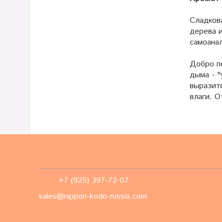
Сладков
дерева 
самоана
Добро по
дыма - "
выразит
влаги. О
+7 (925) 397-72-07
sales@nippon-kodo-russia.com