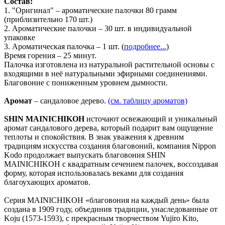
Состав:
1. "Оригинал" – ароматические палочки 80 грамм
(приблизительно 170 шт.)
2. Ароматические палочки – 30 шт. в индивидуальной
упаковке
3.
Ароматическая палочка – 1 шт. (
подробнее...
)
Время горения – 25 минут.
Палочка изготовлена из натуральной растительной основы с
входящими в неё натуральными эфирными соединениями.
Благовоние с пониженным уровнем дымности.
Аромат
–
сандаловое дерево.
(см. таблицу ароматов)
SHIN MAINICHIKOH
источают освежающий и уникальный
аромат сандалового дерева, который подарит вам ощущение
теплоты и спокойствия. В знак уважения к древним
традициям искусства создания благовоний, компания Nippon
Kodo продолжает выпускать благовония SHIN
MAINICHIKOH с квадратным сечением палочек, воссоздавая
форму, которая использовалась веками для создания
благоухающих ароматов.
Серия MAINICHIKOH «благовония на каждый день» была
создана в 1909 году, объединив традиции, унаследованные от
Koju (1573-1593), с прекрасным творчеством Yujiro Kito,