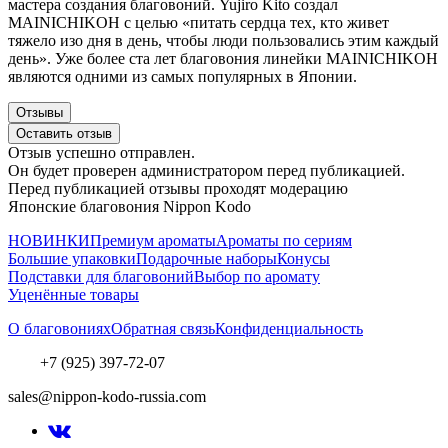
мастера создания благовоний. Yujiro Kito создал
MAINICHIKOH с целью «питать сердца тех, кто живет
тяжело изо дня в день, чтобы люди пользовались этим каждый
день». Уже более ста лет благовония линейки MAINICHIKOH
являются одними из самых популярных в Японии.
Отзывы
Оставить отзыв
Отзыв успешно отправлен.
Он будет проверен администратором перед публикацией.
Перед публикацией отзывы проходят модерацию
Японские благовония Nippon Kodo
НОВИНКИ
Премиум ароматы
Ароматы по сериям
Большие упаковки
Подарочные наборы
Конусы
Подставки для благовоний
Выбор по аромату
Уценённые товары
О благовониях
Обратная связь
Конфиденциальность
+7 (925) 397-72-07
sales@nippon-kodo-russia.com