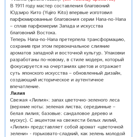
В 1911 году мастер составления благовоний
Юдзиро Кито (Yujiro Kito) впервые изготовил
парфюмированные благовония серии Hana-no-Hana
– сплав парфюмерии Запада и искусства
благовоний Востока.
Теперь Hana-no-Hana претерпела трансформацию,
сохранив при этом первоначальное слияние
ароматов западной и восточной культур. Упаковки
разработаны по-новому, в стиле модерн, который
фокусируется на очертаниях цветов и отражает
суть японского искусства – обновленный дизайн,
создающий историческое и аутентичное
впечатление.
Лилия
Свежая «Лилия»: запах цветочно-зеленого леса
(верхние ноты: зеленая листва; серединные –
белая лилия; базовые: сандаловое дерево и
мускус). С акцентом на свежести белых лилий,
«Лилия» представляет собой аромат «цветочной
зелени» - горьковато-сладкий, как зелень молодой