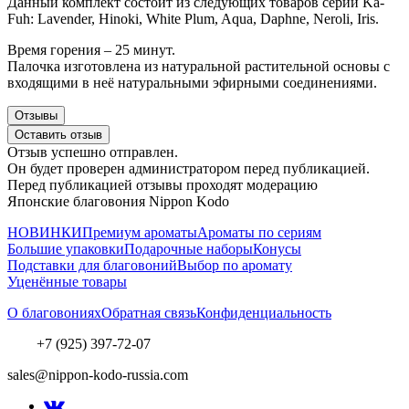
Данный комплект состоит из следующих товаров серии Ka-
Fuh: Lavender, Hinoki, White Plum, Aqua, Daphne, Neroli, Iris.
Время горения – 25 минут.
Палочка изготовлена из натуральной растительной основы с
входящими в неё
натуральными эфирными соединениями.
Отзывы
Оставить отзыв
Отзыв успешно отправлен.
Он будет проверен администратором перед публикацией.
Перед публикацией отзывы проходят модерацию
Японские благовония Nippon Kodo
НОВИНКИ
Премиум ароматы
Ароматы по сериям
Большие упаковки
Подарочные наборы
Конусы
Подставки для благовоний
Выбор по аромату
Уценённые товары
О благовониях
Обратная связь
Конфиденциальность
+7 (925) 397-72-07
sales@nippon-kodo-russia.com