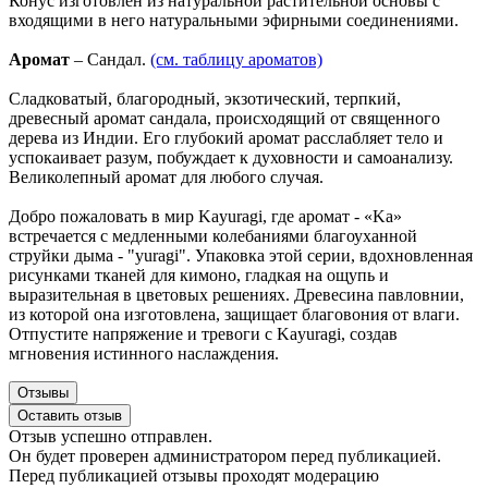
Конус изготовлен из натуральной растительной основы с
входящими в него натуральными эфирными соединениями.
Аромат
– Сандал.
(см. таблицу ароматов)
Сладковатый, благородный, экзотический, терпкий,
древесный аромат сандала, происходящий от священного
дерева из Индии.
Его глубокий аромат расслабляет тело и
успокаивает разум,
побуждает к духовности и самоанализу
.
Великолепный аромат для любого случая
.
Добро пожаловать в мир Kayuragi, где аромат - «Ka»
встречается с медленными колебаниями благоуханной
струйки дыма - "yuragi". Упаковка этой серии, вдохновленная
рисунками тканей для кимоно, гладкая на ощупь и
выразительная в цветовых решениях. Древесина павловнии,
из которой она изготовлена, защищает благовония от влаги.
Отпустите напряжение и тревоги с Kayuragi, создав
мгновения истинного наслаждения.
Отзывы
Оставить отзыв
Отзыв успешно отправлен.
Он будет проверен администратором перед публикацией.
Перед публикацией отзывы проходят модерацию